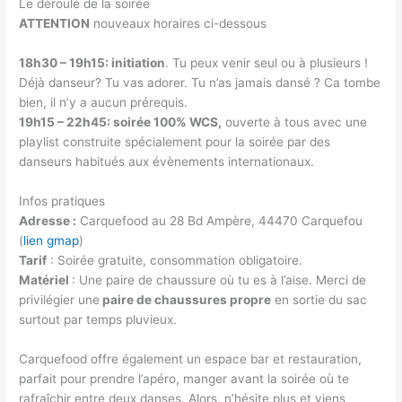
Le déroulé de la soirée
ATTENTION
nouveaux horaires ci-dessous
18h30 – 19h15: initiation
. Tu peux venir seul ou à plusieurs !
Déjà danseur? Tu vas adorer. Tu n’as jamais dansé ? Ca tombe
bien, il n’y a aucun prérequis.
19h15 – 22h45: soirée 100% WCS,
ouverte à tous avec une
playlist construite spécialement pour la soirée par des
danseurs habitués aux évènements internationaux.
Infos pratiques
Adresse :
Carquefood au 28 Bd Ampère, 44470 Carquefou
(
lien gmap
)
Tarif
: Soirée gratuite, consommation obligatoire.
Matériel
: Une paire de chaussure où tu es à l’aise. Merci de
privilégier une
paire de chaussures propre
en sortie du sac
surtout par temps pluvieux.
Carquefood offre également un espace bar et restauration,
parfait pour prendre l’apéro, manger avant la soirée où te
rafraîchir entre deux danses. Alors, n’hésite plus et viens